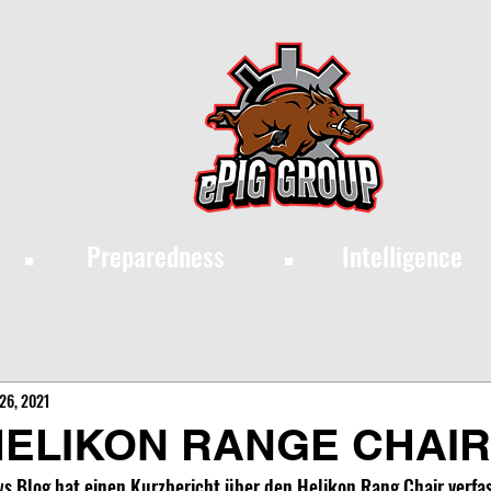
·
·
Preparedness
Intelligence
26, 2021
HELIKON RANGE CHAIR
ws Blog hat einen Kurzbericht über den Helikon Rang Chair verfas