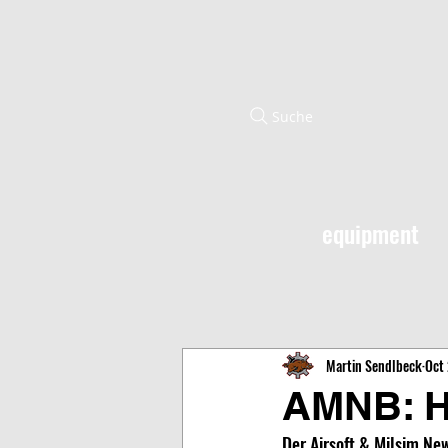
Suche
equipment
Martin Sendlbeck
Oct 
AMNB: 
Der Airsoft & Milsim Ne