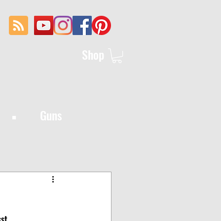
Shop
·
Guns
st.