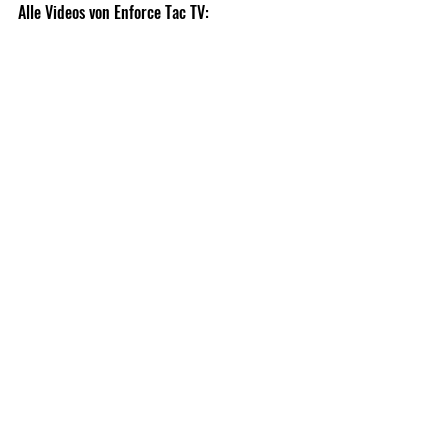
Alle Videos von Enforce Tac TV:  		
Enforce Tac TV YouTube
Bild und Text: 
https://www.enforcetac.com
Weekly News Archive
Recent Posts
See All