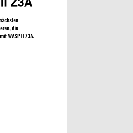
I Z3A
 nächsten 
eren, die 
mit WASP II Z3A. 