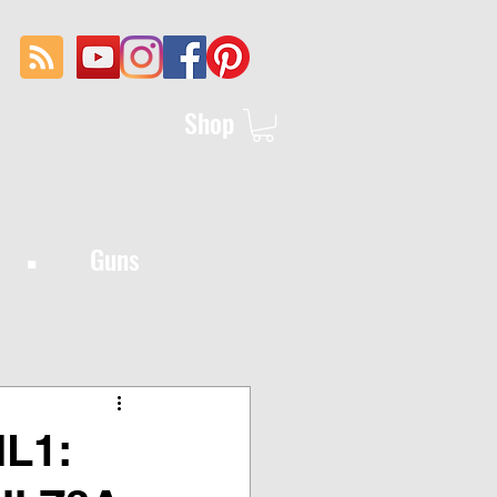
Shop
·
Guns
L1: