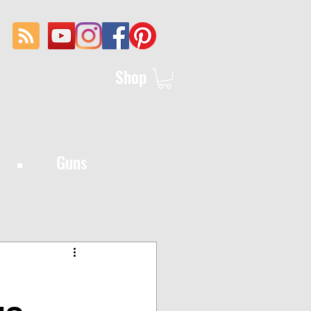
Shop
·
Guns