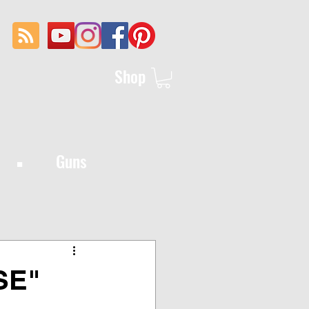
Shop
·
Guns
SE"