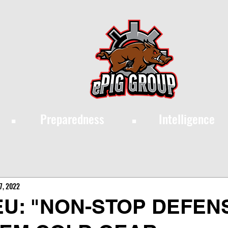
·
·
Preparedness
Intelligence
7, 2022
EU: "NON-STOP DEFEN