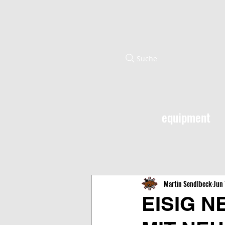
Suche
equipment
Martin Sendlbeck
Jun 
EISIG N