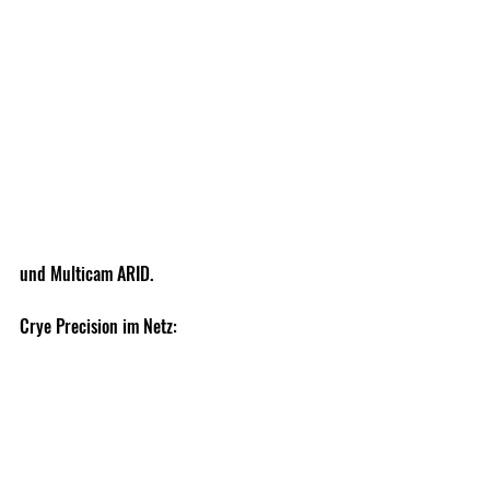
und Multicam ARID.
Crye Precision im Netz:
https://www.cryeprecision.com
Weekly News Archive