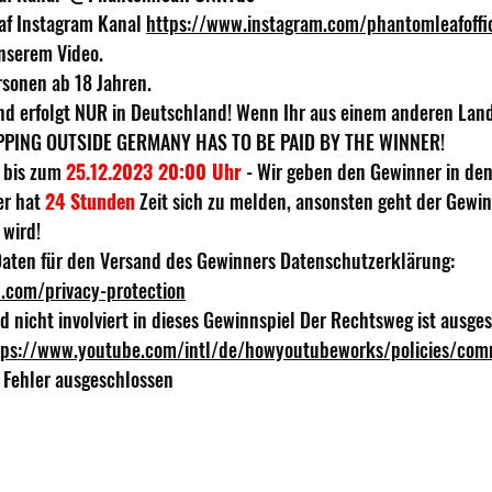
af Instagram Kanal 
https://www.instagram.com/phantomleafoffic
nserem Video. 
rsonen ab 18 Jahren. 
nd erfolgt NUR in Deutschland! Wenn Ihr aus einem anderen Land
IPPING OUTSIDE GERMANY HAS TO BE PAID BY THE WINNER! 
 bis zum 
25.12.2023 20:00 Uhr
 - Wir geben den Gewinner in d
r hat 
24 Stunden
 Zeit sich zu melden, ansonsten geht der Gewi
wird! 
Daten für den Versand des Gewinners Datenschutzerklärung: 
.com/privacy-protection
 nicht involviert in dieses Gewinnspiel Der Rechtsweg ist ausge
tps://www.youtube.com/intl/de/howyoutubeworks/policies/com
 Fehler ausgeschlossen