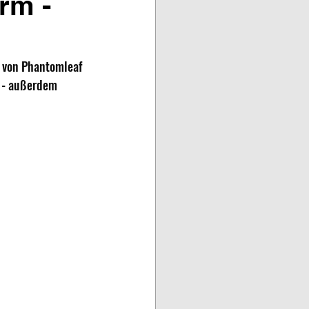
rm -
 von Phantomleaf 
s - außerdem 