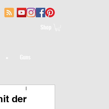
Shop
·
Guns
it der