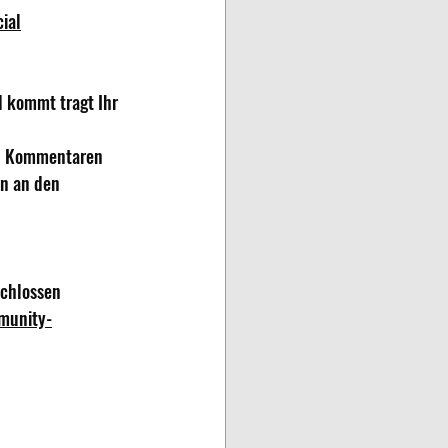
ial
 kommt tragt Ihr 
en Kommentaren 
nn an den 
schlossen 
munity-