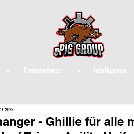
·
·
Preparedness
Intelligence
17, 2023
nger - Ghillie für alle m