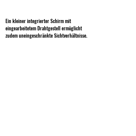
Ein kleiner integrierter Schirm mit 
eingearbeitetem Drahtgestell ermöglicht 
zudem uneingeschränkte Sichtverhältnisse.
Um das Gehör bei Verwendung der Kapuze 
nicht zu beeinträchtigen, wurde links und 
rechts je ein kleiner Mesh-Bereich 
eingearbeitet. So lassen sich Geräusche 
besser Vernehmen, ohne auf Regenschutz im 
Kopfbereich verzichten zu müssen.