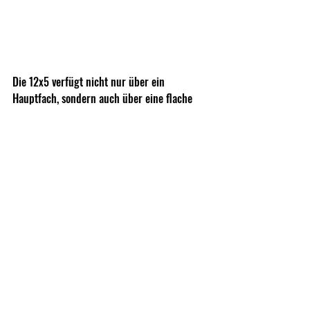
Die 12x5 verfügt nicht nur über ein 
Hauptfach, sondern auch über eine flache 
Zippertasche an der Vorderseite.
Diese wird über zwei ITW Zipper zugängig 
gemacht und bietet Raum für flache 
Gegenstänte,... 