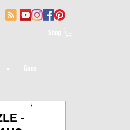
Shop
·
Guns
LE -