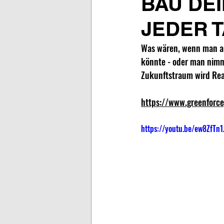
BAU DE
JEDER 
Was wären, wenn man au
könnte - oder man nimm
Zukunftstraum wird Real
https://www.greenforc
https://youtu.be/ew8ZfTn