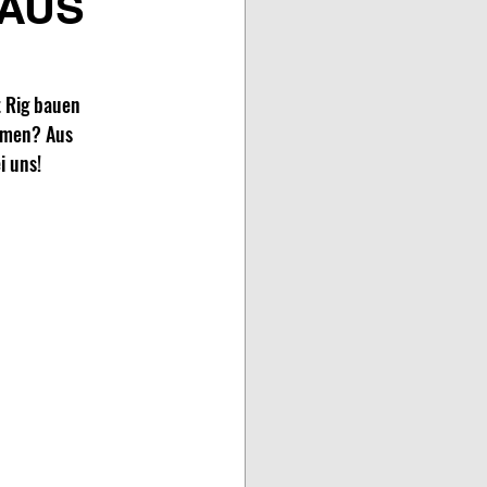
 AUS
 Rig bauen 
mmen? Aus 
 uns!  