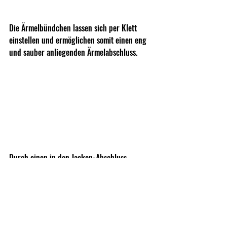
Die Ärmelbündchen lassen sich per Klett 
einstellen und ermöglichen somit einen eng 
und sauber anliegenden Ärmelabschluss.
Durch einen in den Jacken-Abschluss 
eingearbeiteten Kordelzug aus Shock-Cord 
und Kordelstopper, lässt sich der Jacken-
Bund auf die Körperstatur des Trägers 
anpassen.