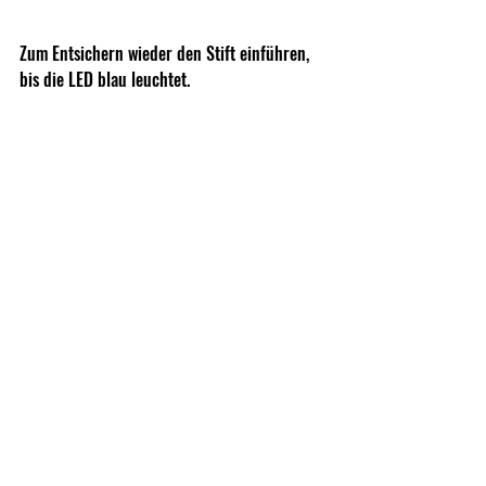
Zum Entsichern wieder den Stift einführen, 
bis die LED blau leuchtet.
Die ND30 passt problemlos in 40mm 
Taschen, wie hier von Tasmanian Tiger. Die 
ND30B würde nur passen, wenn man die 
Gummidämpfer abbauen würde. 