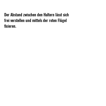
Der Abstand zwischen den Haltern lässt sich 
frei verstellen und mittels der roten Flügel 
fixieren.
Zusammengeklappt passt der Speed Stand in 
jede Werkbankschublade oder auch in jedes 
Range Bag zur schnellen Reinigung am 
Schießstand.
Aus der ernormen Auswahl an praktischen 
Gadgets haben wir Euch hier nur drei 