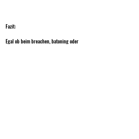
Fazit:
Egal ob beim breachen, batoning oder 
schnitzen - der DRIVER E6 360 fühlt sich 
genau da wohl, wo es etwas gröber zur Sache 
geht. Durch seinen hervorragenden Schutz 
in Sachen Schnittfestigkeit und Abrieb 
schützt er Eure Hände optimal bei 
schwereren Arbeiten, ohne dabei die 
Bewegungsfreiheit zu minimieren. 
Den Mechanix Driver E6 360 bekommt ihr 
bei Recon Company, hier ist der Link zu 
Shop:
https://www.recon-company.com