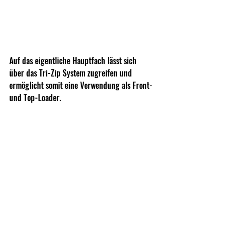
Auf das eigentliche Hauptfach lässt sich 
über das Tri-Zip System zugreifen und 
ermöglicht somit eine Verwendung als Front- 
und Top-Loader.
Durch zusätzlich eingearbeitetes Material im 
Winkel der  "horizontal" verlaufenden Zipper, 
wird das Eindringen von Schmutz und Dreck 