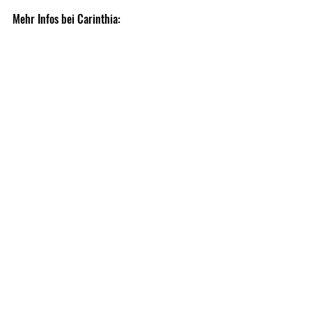
Mehr Infos bei Carinthia:
https://www.carinthia.eu/en/new-
products/tactical-parka
https://www.carinthia.eu/en/g-loft-tactical-
parka-olive-l-p3372
Weekly News Archive
Recent Posts
See All