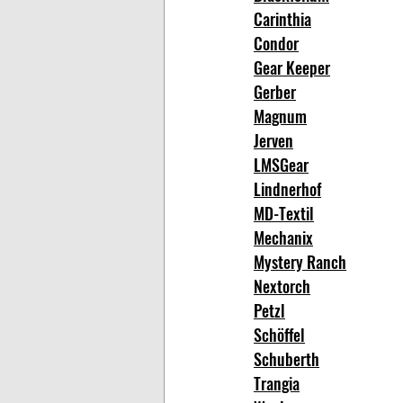
Carinthia
Condor
Gear Keeper
Gerber
Magnum
Jerven
LMSGear
Lindnerhof
MD-Textil
Mechanix
Mystery Ranch
Nextorch
Petzl
Schöffel
Schuberth
Trangia