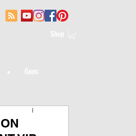
Shop
·
Guns
CON