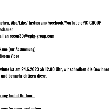
schehen, Abo/Like/ Instagram/Facebook/YouTube ePIG GROUP 
uschauer 
il an 
recon30@epig-group.com
Name (zur Abstimmung)    
diesem Video  
winne ist am 24.6.2023 ab 12:00 Uhr, wir schreiben die Gewinner 
und benachrichtigen diese.  
ng findet Ihr hier:  
.com/privacy-protection