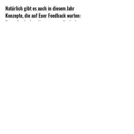
Natürlich gibt es auch in diesem Jahr 
Konzepte, die auf Euer Feedback warten: 
Diese Optik ohne Namen ist so flach, dass sie 
sich perfekt in die Waffe integriert. Das ist 
möglich, weil hier KEINE Batterie verwendet 
wird. Möglich macht das ein eingebauter 
Speicher, der über Solar geladen wird. 6 
Stunden laden bringen 2000 Stunden 
Betriebsdauer - ultrakompakt, was meint Ihr?