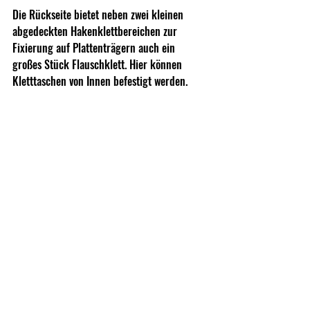
Die Rückseite bietet neben zwei kleinen 
abgedeckten Hakenklettbereichen zur 
Fixierung auf Plattenträgern auch ein 
großes Stück Flauschklett. Hier können 
Kletttaschen von Innen befestigt werden.
Wir haben für Euch ein aktuell beliebtes 
Setup gebaut, wie es von Spiritus Systems 
mit dem 
34 Alpha Chest Rig
 gedacht war. Zu 
sehen sind hier zwei SPUD Pouches von 
Spiritus Systems für je 2-3 AR Magazine und 
auf jeder Seite eine Spiritus Mutant Pouch. 