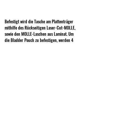
Befestigt wird die Tasche am Plattenträger 
mithilfe des Rückseitigen Laser-Cut-MOLLE, 
sowie den MOLLE-Laschen aus Laminat. Um 
die Bladder Pouch zu befestigen, werden 4 
PALS Breite benötigt.
Zusätzliche Schlaufen aus 25 mm Gurtband, 
an beiden Seiten der Tasche bieten die 
Möglichkeit, die Bladder Pouch mithilfe 