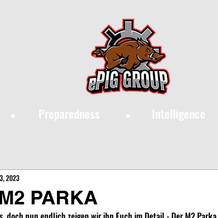
·
·
Preparedness
Intelligence
3, 2023
 M2 PARKA
s, doch nun endlich zeigen wir ihn Euch im Detail - Der M2 Parka