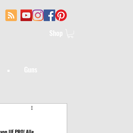
Shop
·
Guns
 von UF PRO! Alle 