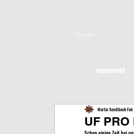
Suche
equipment
Martin Sendlbeck
Feb 
UF PRO
Schon einige Zeit bei un