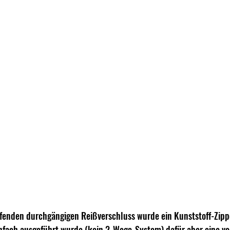
aufenden durchgängigen Reißverschluss wurde ein Kunststoff-Zip
nfach ausgeführt wurde (kein 2-Wege-System) dafür aber eine vo