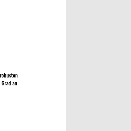
 robusten 
 Grad an 