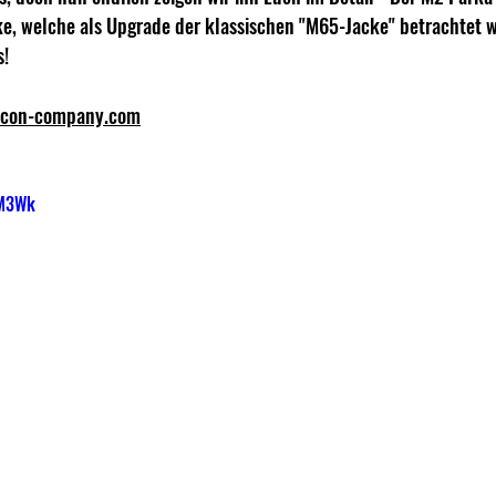
ke, welche als Upgrade der klassischen "M65-Jacke" betrachtet 
!  
econ-company.com
FM3Wk