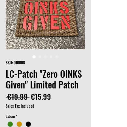
SKU: 010008
LC-Patch "Zero OINKS
Given" Limited Patch
Regular
Sale
 €19.99 
€15.99
Price
Price
Sales Tax Included
5x5cm
*