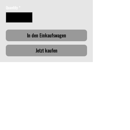
Quantity
*
In den Einkaufswagen
Jetzt kaufen
Unser
LC-Patch "Zero OINKS Given"
-
Limitierter Patch, klares Statement!
🜊 100 % Lasercut Laminat & Hakenklett
🜊 langlebiges Material
🜊 Made in Germany
🜊 10 Stück pro Farbe verfügbar - wenn weg,
dann weg!