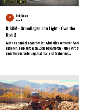
Erik Dusin
Apr 1
KISOM - Grundlagen Low Light - Own the
Night!
Wenn es dunkel geworden ist, wird alles schwerer. Socken
anziehen, Tarp aufbauen, Ziele bekämpfen - alles wird zu
einer Herausforderung. Hat man sich früher mit
Hilfsmitteln wie Kreide auf dem Korn und Stöcken für den
Wirkungsbereich der Waffe beholfen, gibt es heute ganz
andere technische Möglichkeiten. Mit dem neuen Buch von
KISOM bekommt man einen guten Einblick in die Nacht.