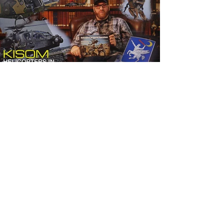
Hannes Dilzer
Aug 16, 2021
BOOKS: K-ISOM HELICOPTERS IN SPECIAL
OPERATIONS / HUBSCHRAUBER IM
SPEZIALEINSATZ
Heute haben wir wieder ein Buch für Euch in der
Vorstellung: Hubschrauber im Spezialeinsatz. Über 250
Seiten geballte Information mit...