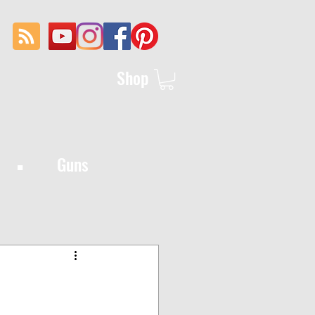
Shop
·
Guns