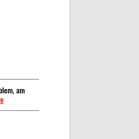
blem, am 
re