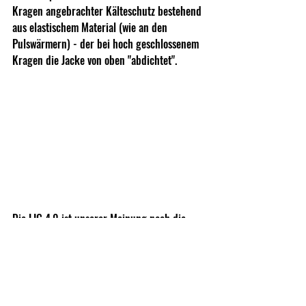
Kragen angebrachter Kälteschutz bestehend 
aus elastischem Material (wie an den 
Pulswärmern) - der bei hoch geschlossenem 
Kragen die Jacke von oben "abdichtet".
Die LIG 4.0 ist unserer Meinung nach die 
vielseitigste Jacke der Kälteschutz-Linie. 
Man kann sie sowohl als Zwischenschicht als 
auch als äußerste Schicht tragen - dabei ist 
sie leicht und kompakt und somit immer 
dabei. Die Verarbeitung und Isolation dank 