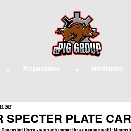
·
·
Preparedness
Intelligence
12, 2021
 SPECTER PLATE CAR
, Concealed Carry - wie auch immer Ihr es nennen wollt: Minimali