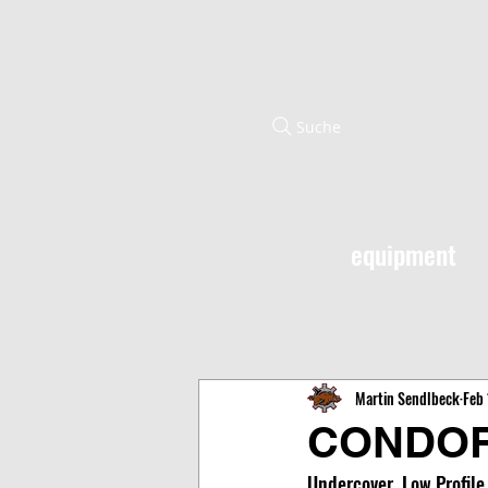
Suche
equipment
Martin Sendlbeck
Feb 
CONDOR
Undercover, Low Profile