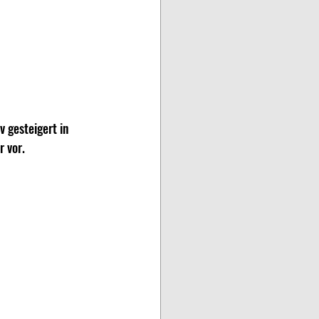
 gesteigert in 
 vor.