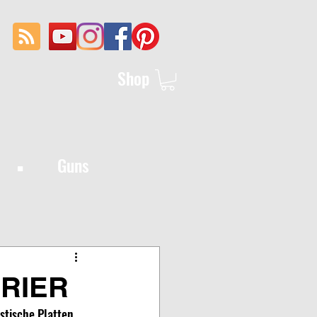
Shop
·
Guns
RIER
stische Platten 