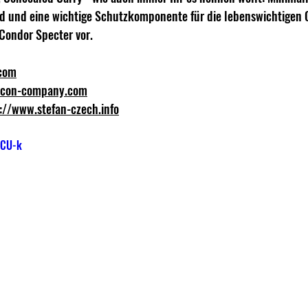
nd und eine wichtige Schutzkomponente für die lebenswichtigen O
Condor Specter vor. 
.com
econ-company.com
://www.stefan-czech.info
VCU-k