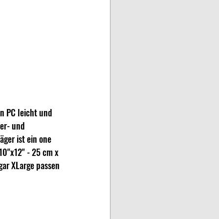
en PC leicht und 
er- und 
ger ist ein one 
(10"x12" - 25 cm x 
gar XLarge passen 