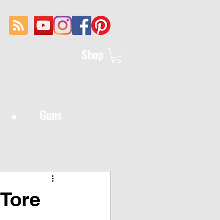
Shop
·
Guns
 Tore