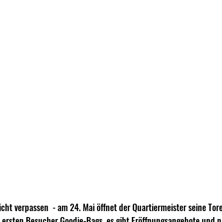
icht verpassen  - am 24. Mai öffnet der Quartiermeister seine Tor
ie ersten Besucher Goodie-Bags, es gibt Eröffnungsangebote und 