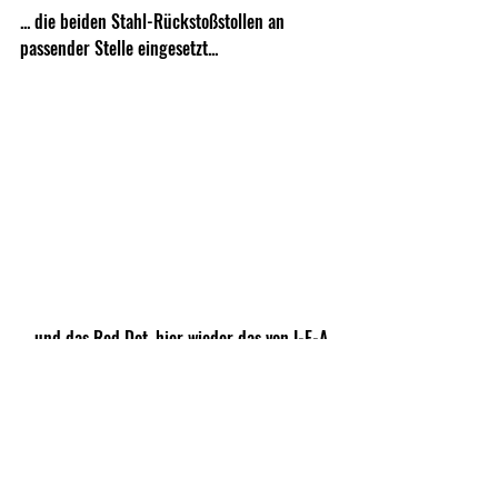
... die beiden Stahl-Rückstoßstollen an 
passender Stelle eingesetzt...
... und das Red Dot, hier wieder das von I-E-A 
MilOptics vertriebene Eotech EFLX, mit den 
originalen Schrauben aufgesetzt und fixiert.