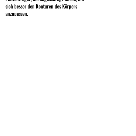
sich besser den Konturen des Körpers 
anzupassen.
Direct Action Gear im Netz:
https://us.directactiongear.com
Shows, Fairs, Exibitions
Recent Posts
See All