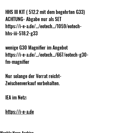
HHS III KIT ( 512.2 mit dem begehrten G33) 
ACHTUNG- Abgabe nur als SET
https://i-e-a.de/.../eotech.../1059/eotech-
hhs-iii-518.2-g33
wenige G30 Magnifier im Angebot 
https://i-e-a.de/.../eotech.../667/eotech-g30-
fm-magnifier
Nur solange der Vorrat reicht- 
Zwischenverkauf vorbehalten. 
IEA im Netz:
https://i-e-a.de
Weekly News Archive