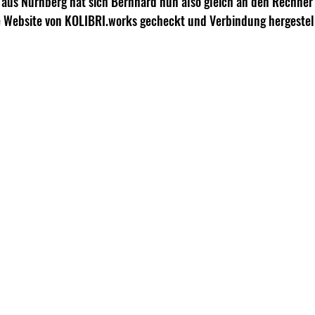
aus Nürnberg hat sich Bernhard nun also gleich an den Rechner 
e Website von KOLIBRI.works gecheckt und Verbindung hergestel