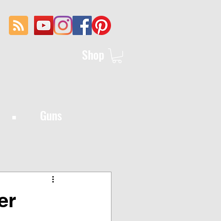
Shop
·
Guns
er