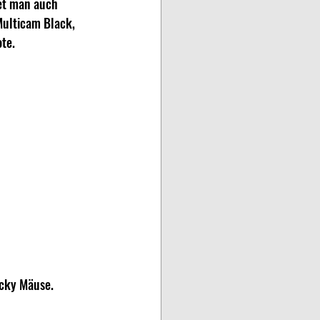
et man auch 
Multicam Black, 
te.
icky Mäuse.