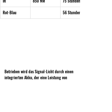
IR
850 NM
75 Stunden
Rot-Blau
56 Stunden
Betrieben wird das Signal-Licht durch einen 
integrierten Akku, der eine Leistung von 
500mA besitzt und sich durch das im 
Lieferumfang enthaltene USB-C-Kabel laden 
lässt. Die USB-C Ladebuchse befindet sich 
seitlich unterhalb einer Gummiabdeckung. 
Zudem lässt sich der Ladestand durch eine 