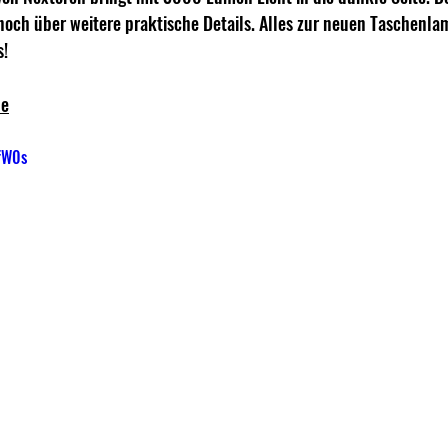
 noch über weitere praktische Details. Alles zur neuen Taschenl
s!
de
fW0s