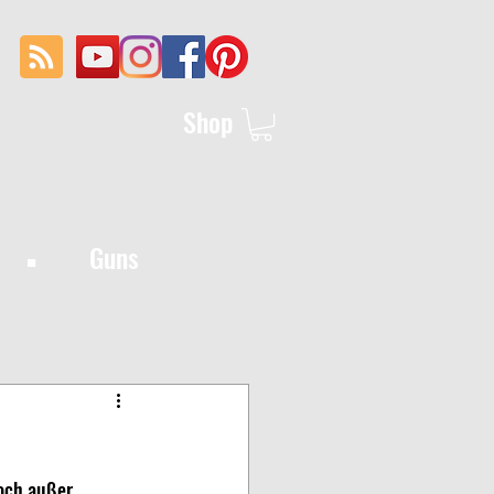
Shop
·
Guns
och außer 