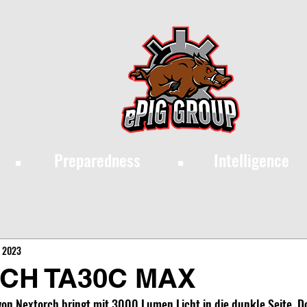
·
·
Preparedness
Intelligence
, 2023
CH TA30C MAX
on Nextorch bringt mit 3000 Lumen Licht in die dunkle Seite. D