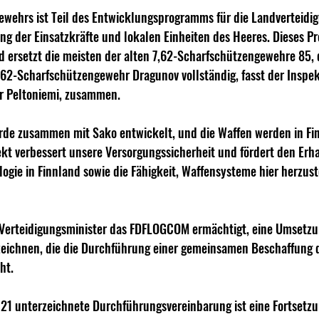
ewehrs ist Teil des Entwicklungsprogramms für die Landverteidigu
ng der Einsatzkräfte und lokalen Einheiten des Heeres. Dieses Pro
nd ersetzt die meisten der alten 7,62-Scharfschützengewehre 85, d
7,62-Scharfschützengewehr Dragunov vollständig, fasst der Inspek
er Peltoniemi, zusammen.
de zusammen mit Sako entwickelt, und die Waffen werden in Fi
jekt verbessert unsere Versorgungssicherheit und fördert den Erha
ogie in Finnland sowie die Fähigkeit, Waffensysteme hier herzust
 Verteidigungsminister das FDFLOGCOM ermächtigt, eine Umsetzu
eichnen, die die Durchführung einer gemeinsamen Beschaffung 
ht.
1 unterzeichnete Durchführungsvereinbarung ist eine Fortsetzun