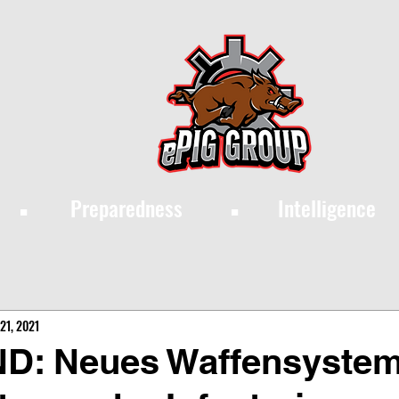
·
·
Preparedness
Intelligence
21, 2021
D: Neues Waffensystem