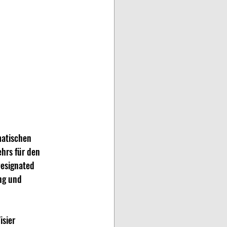
matischen 
hrs für den 
Designated 
ng und 
sier 