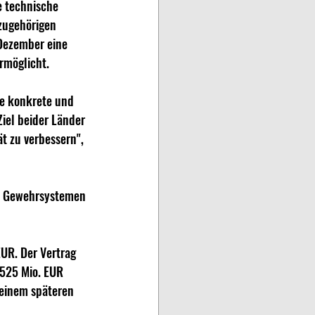
 technische 
zugehörigen 
Dezember eine 
rmöglicht.
ne konkrete und 
el beider Länder 
ät zu verbessern", 
en Gewehrsystemen 
UR. Der Vertrag 
 525 Mio. EUR 
 einem späteren 