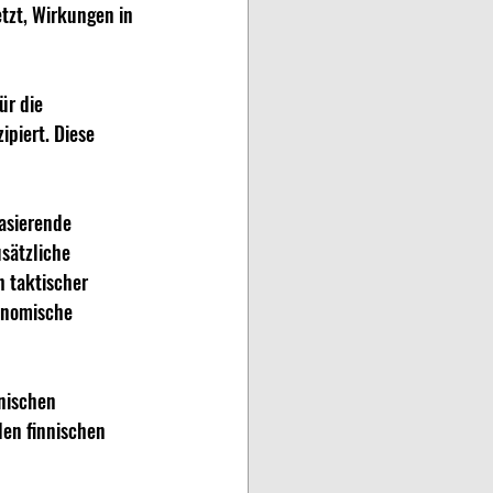
tzt, Wirkungen in 
ür die 
piert. Diese 
asierende 
sätzliche 
h taktischer 
onomische 
nischen 
en finnischen 