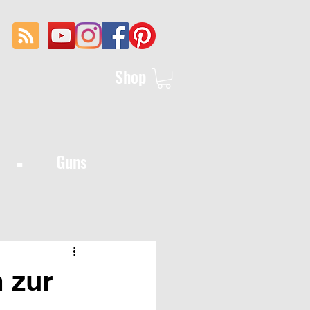
Shop
·
Guns
 zur