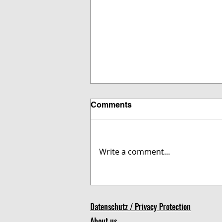
Comments
Write a comment...
Letzte Chance auf
Weihnachtsgeschenke?
Tasmanian Tiger X-MAS
Datenschutz / Privacy Protection
Bundle noch verfügbar
About us