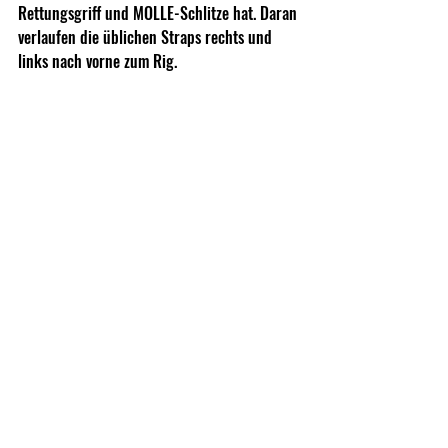
Rettungsgriff und MOLLE-Schlitze hat. Daran 
verlaufen die üblichen Straps rechts und 
links nach vorne zum Rig. 
Zusätzlich habt Ihr aber hier noch einen 
weiteren Gurt, der gerade nach unten läuft 
und dort in einem 
Torso-Pad endet. Dort könnt Ihr ebenfalls 
per Lasercut-MOLLE Taschen einfädeln. An 
diesem Pad verlaufen dann die unteren 
Gurte des Rigs nach vorne, was eine sehr 