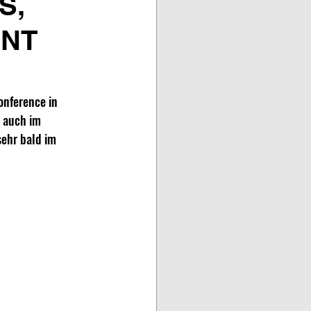
S,
ENT
nference in 
h auch im 
sehr bald im 