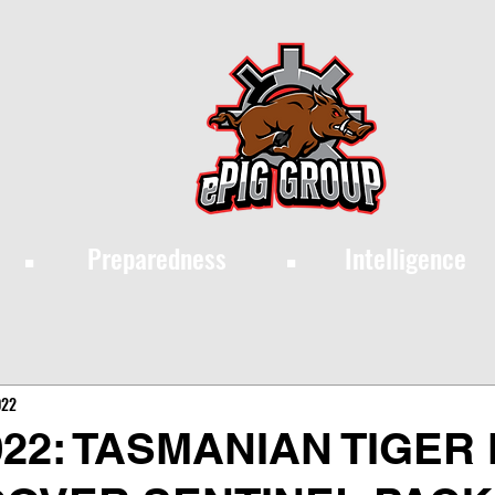
·
·
Preparedness
Intelligence
022
22: TASMANIAN TIGER 