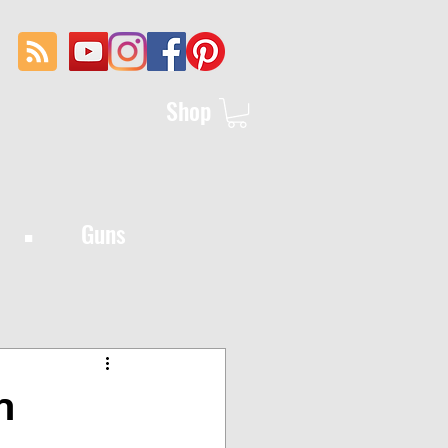
Shop
·
Guns
n