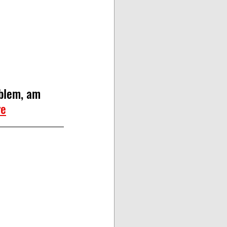
blem, am 
re