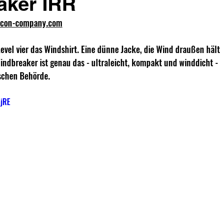
aker IRR
econ-company.com
evel vier das Windshirt. Eine dünne Jacke, die Wind draußen hä
Windbreaker ist genau das - ultraleicht, kompakt und winddicht - 
schen Behörde. 
GjRE