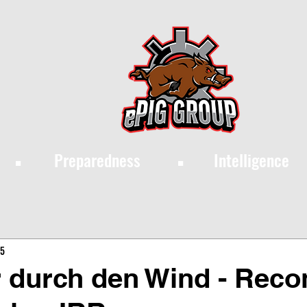
·
·
Preparedness
Intelligence
25
r durch den Wind - Reco