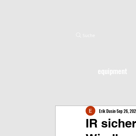
Suche
equipment
Erik Dusin
Sep 26, 20
IR siche