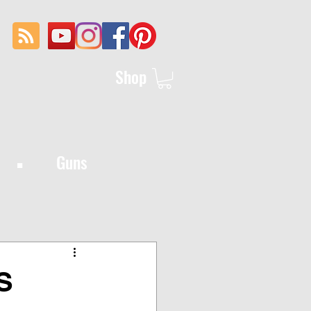
Shop
·
Guns
S