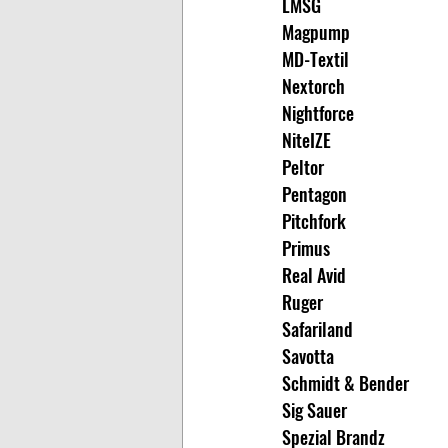
LMSG
Magpump
MD-Textil
Nextorch
Nightforce
NiteIZE
Peltor
Pentagon
Pitchfork
Primus
Real Avid
Ruger
Safariland
Savotta
Schmidt & Bender
Sig Sauer
Spezial Brandz