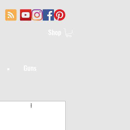
Shop
·
Guns