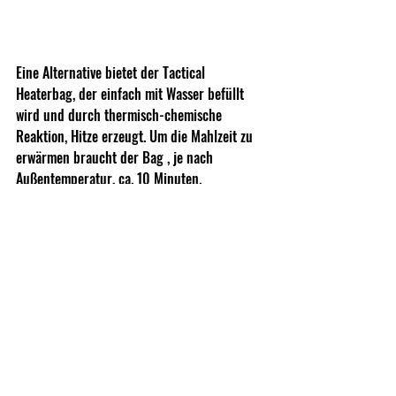
Eine Alternative bietet der Tactical 
Heaterbag, der einfach mit Wasser befüllt 
wird und durch thermisch-chemische 
Reaktion, Hitze erzeugt. Um die Mahlzeit zu 
erwärmen braucht der Bag , je nach 
Außentemperatur, ca. 10 Minuten.
Tactical Foodpack im Netz:
https://www.tacticalfoodpack.com/
IWA NEWS VERPASST? HIER FINDET IHR ALLE 
NEWS ZUR MESSE:
https://www.epig-