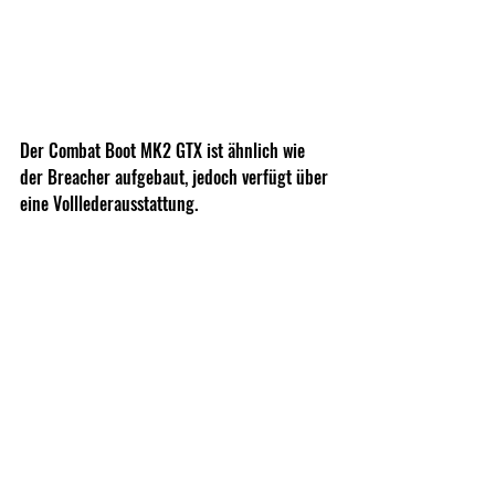
Der Combat Boot MK2 GTX ist ähnlich wie 
der Breacher aufgebaut, jedoch verfügt über 
eine Volllederausstattung.
Dieser Stiefel kann ebenfalls bei Bedarf neu 
besohlt werden und verfügt über 
Gummischutz im Zehenbereich sowie an der 