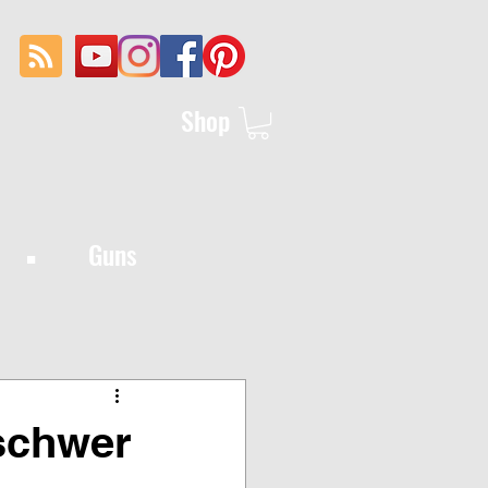
Shop
·
Guns
 schwer