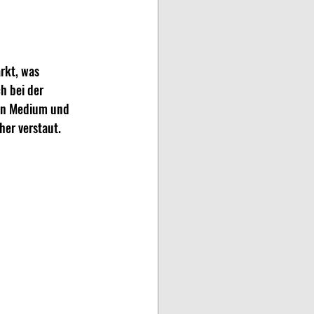
rkt, was 
h bei der 
nn Medium und 
her verstaut.