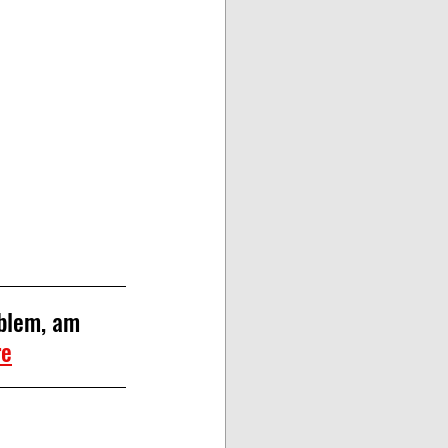
blem, am 
re