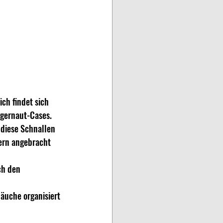
ch findet sich 
ggernaut-Cases. 
 diese Schnallen 
ern angebracht 
ch den 
äuche organisiert 