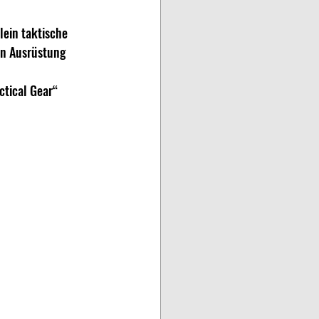
lein taktische 
en Ausrüstung 
tical Gear“ 