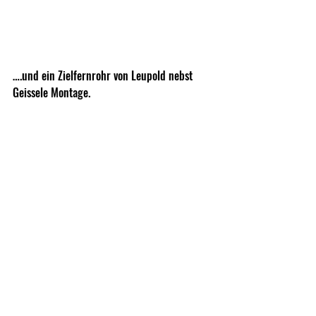
….und ein Zielfernrohr von Leupold nebst 
Geissele Montage.
Zum Schluss noch einen Patronenhalter von 
Hoptic USA und fertig ist unser kleiner 
Repetierer.