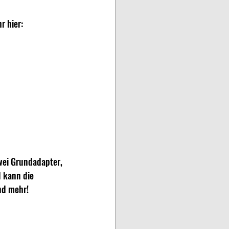
r hier:
wei Grundadapter, 
 kann die 
nd mehr!