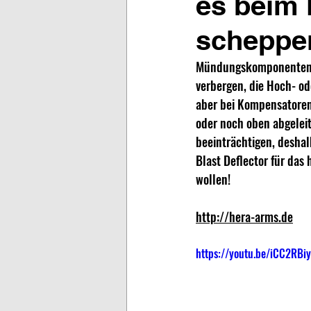
es beim
schepper
Mündungskomponenten b
verbergen, die Hoch- o
aber bei Kompensatoren 
oder noch oben abgelei
beeinträchtigen, deshal
Blast Deflector für das
wollen!
http://hera-arms.de
https://youtu.be/iCC2RBi