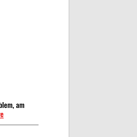
blem, am 
re