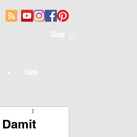
Shop
·
Guns
- Damit