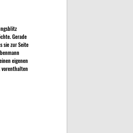
gsblitz 
chte. Gerade 
 sie zur Seite 
Nebenmann 
einen eigenen 
t vorenthalten 