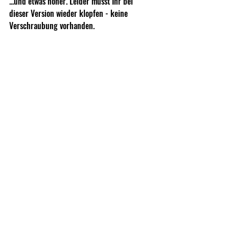
...und etwas höher. Leider müsst Ihr bei 
dieser Version wieder klopfen - keine 
Verschraubung vorhanden.
In der Praxis sind Mepro Evergreen Front 
und Rearsight extrem schnell erfasst - 
gerade bei schlechten Lichtverhältnissen 
oder unter dem Nachtsichtgerät spielt diese 
Kombination das volle Potenzial aus - naja 
gut - dafür ist es ja auch schließlich 
gemacht :)