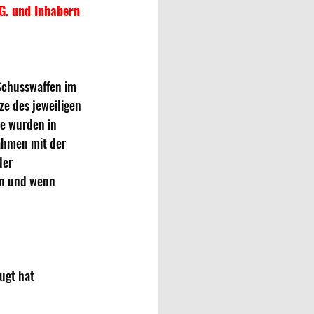
fG. und Inhabern 
Schusswaffen im 
ze des jeweiligen 
e wurden in 
ahmen mit der 
er 
en und wenn 
ugt hat 