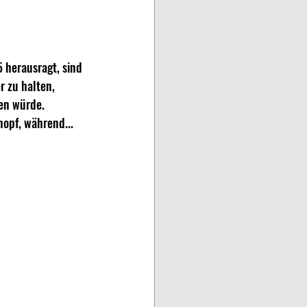
herausragt, sind 
r zu halten, 
en würde.
opf, während...