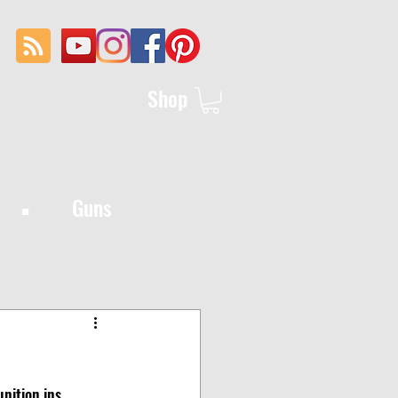
Shop
·
Guns
nition ins 