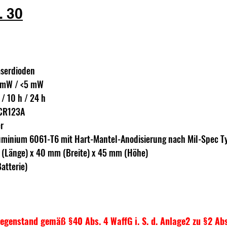
 30
aserdioden 
5 mW / <5 mW
 / 10 h / 24 h
 CR123A 
r 
luminium 6061-T6 mit Hart-Mantel-Anodisierung nach Mil-Spec Ty
(Länge) x 40 mm (Breite) x 45 mm (Höhe)
atterie)
egenstand gemäß §40 Abs. 4 WaffG i. S. d. Anlage2 zu §2 Abs