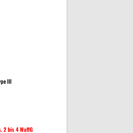
pe III
. 2 bis 4 WaffG 