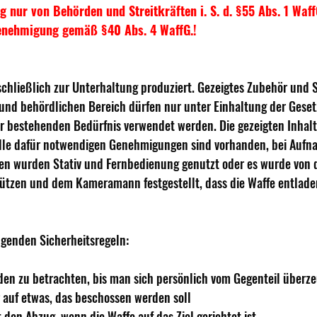
hig nur von Behörden und Streitkräften i. S. d. §55 Abs. 1 Waf
nehmigung gemäß §40 Abs. 4 WaffG.!
chließlich zur Unterhaltung produziert. Gezeigtes Zubehör und 
 und behördlichen Bereich dürfen nur unter Einhaltung der Geset
r bestehenden Bedürfnis verwendet werden. Die gezeigten Inhalt
 alle dafür notwendigen Genehmigungen sind vorhanden, bei Aufn
n wurden Stativ und Fernbedienung genutzt oder es wurde von d
ützen und dem Kameramann festgestellt, dass die Waffe entlad
lgenden Sicherheitsregeln: 
laden zu betrachten, bis man sich persönlich vom Gegenteil überze
 auf etwas, das beschossen werden soll 
t den Abzug, wenn die Waffe auf das Ziel gerichtet ist 