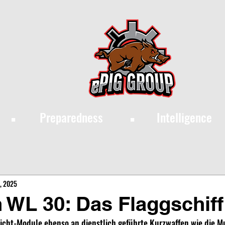
·
·
Preparedness
Intelligence
, 2025
 WL 30: Das Flaggschiff
icht-Module ebenso an dienstlich geführte Kurzwaffen wie die Mu