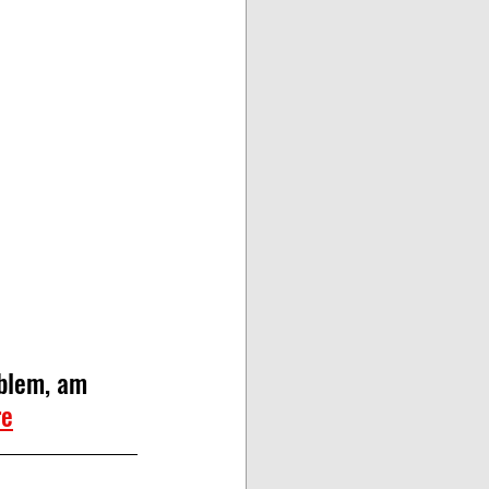
blem, am 
re