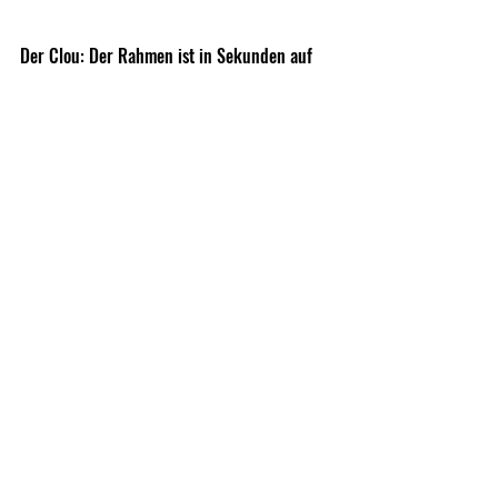
Der Clou: Der Rahmen ist in Sekunden auf 
die Schutzbrille geklippt und bietet dann 
Schutz beim Sprung und auch wieder beim 
Einsatzende Schutz  vor 
Staub/Verwirbelungen wenn der Helikopter 
landet. Simpel und Effektiv. 
Für's Grobe und für längeren Einsatz mit 
einer abschließenden Schutzbrille ist der 