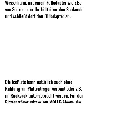
Wasserhahn, mit einem Fülladapter wie z.B. 
von Source oder Ihr füllt über den Schlauch 
und schließt dort den Fülladapter an.
Die IcePlate kann natürlich auch ohne 
Kühlung am Plattenträger verbaut oder z.B. 
im Rucksack untergebracht werden. Für den 
Plattenträger gibt es ein MOLLE-Sleeve, das 
direkt in den Plattenträger eingeschlauft 
wird. Außenliegende MOLLE-Schlaufen 
ermöglichen weiteren Aufbau.