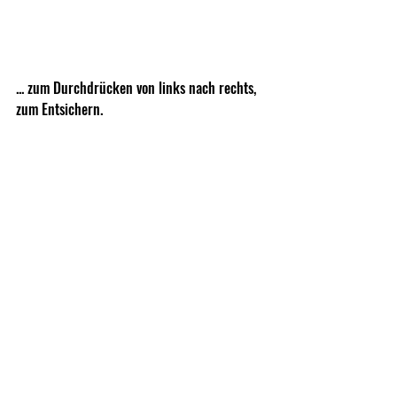
... zum Durchdrücken von links nach rechts, 
zum Entsichern.
An der Mündung findet sich ein Gewinde zur 
Anbringung eines Schalldämpfers oder einer 
Mündungsbremse mit einer sauber gefrästen 
Abdeckkappe, sowie mit Madenschrauben 
verschlossene Gewinde, auf denen ein Korn 