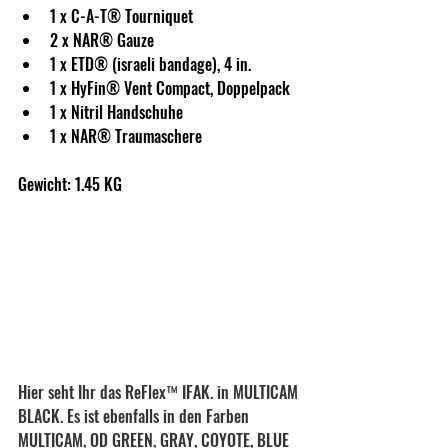
1 x C-A-T® Tourniquet
2 x NAR® Gauze
1 x ETD® (israeli bandage), 4 in.
1 x HyFin® Vent Compact, Doppelpack
1 x Nitril Handschuhe
1 x NAR® Traumaschere
Gewicht: 1.45 KG
Hier seht Ihr das ReFlex™ IFAK. in MULTICAM 
BLACK. Es ist ebenfalls in den Farben 
MULTICAM, OD GREEN, GRAY, COYOTE, BLUE 