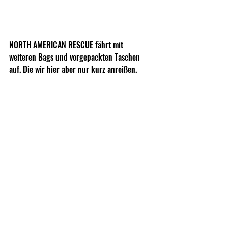
NORTH AMERICAN RESCUE fährt mit 
weiteren Bags und vorgepackten Taschen 
auf. Die wir hier aber nur kurz anreißen.
Hier seht Ihr aber schon, dass es für jeden 
Fall die richtig gepackte Tasche gibt. Auch 
für eure Mission werdet Ihr im Angebot von 
NORTH AMERICAN RESCUE fündig. Schaut 
euch mal auf der Homepage um.